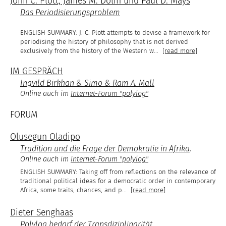
John C. Plott, James M. Dolin und Paul D. Mays
Das Periodisierungsproblem
J. C. Plott attempts to devise a framework for
periodising the history of philosophy that is not derived
exclusively from the history of the Western w
...
[read more]
IM GESPRÄCH
Ingvild Birkhan & Simo & Ram A. Mall
Online auch im
Internet-Forum "polylog"
FORUM
Olusegun Oladipo
Tradition und die Frage der Demokratie in Afrika
.
Online auch im
Internet-Forum "polylog"
Taking off from reflections on the relevance of
traditional political ideas for a democratic order in contemporary
Africa, some traits, chances, and p
...
[read more]
Dieter Senghaas
Polylog bedarf der Transdiziplinarität.