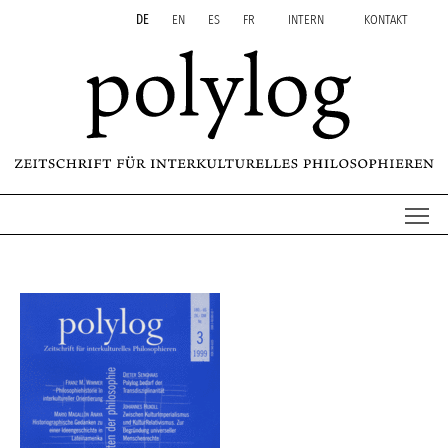
Zum Inhalt springen
Aktuelle Seite: polylog 3
DE
EN
ES
FR
INTERN
KONTAKT
Me