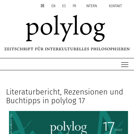
Zum Inhalt springen
Aktuelle Seite: 17 Rezensionen
DE
EN
ES
FR
INTERN
KONTAKT
Me
Literaturbericht, Rezensionen und
Buchtipps in polylog 17