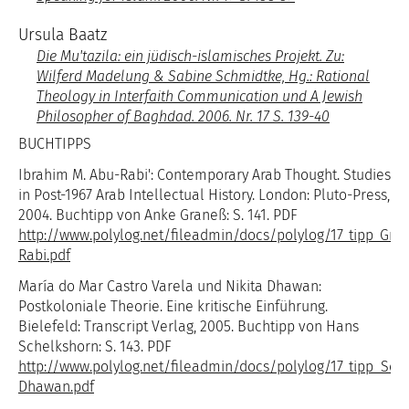
Ursula Baatz
Die Mu'tazila: ein jüdisch-islamisches Projekt. Zu:
Wilferd Madelung & Sabine Schmidtke, Hg.: Rational
Theology in Interfaith Communication und A Jewish
Philosopher of Baghdad. 2006. Nr. 17 S. 139-40
BUCHTIPPS
Ibrahim M. Abu-Rabi': Contemporary Arab Thought. Studies
in Post-1967 Arab Intellectual History. London: Pluto-Press,
2004. Buchtipp von Anke Graneß: S. 141. PDF
http://www.polylog.net/fileadmin/docs/polylog/17_tipp_Gra
Rabi.pdf
María do Mar Castro Varela und Nikita Dhawan:
Postkoloniale Theorie. Eine kritische Einführung.
Bielefeld: Transcript Verlag, 2005. Buchtipp von Hans
Schelkshorn: S. 143. PDF
http://www.polylog.net/fileadmin/docs/polylog/17_tipp_Sch
Dhawan.pdf