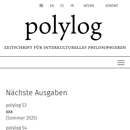
Zum Inhalt springen
Aktuelle Seite: Kommende Ausgaben/Calls
DE
EN
ES
FR
INTERN
KONTAKT
Me
Nächste Ausgaben
polylog 53
xxx
(Sommer 2025)
polylog 54