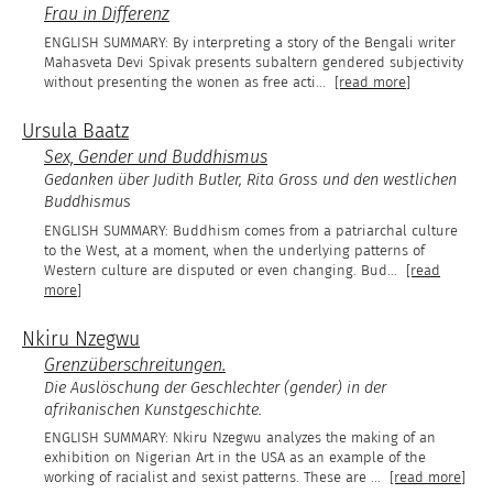
Frau in Differenz
By interpreting a story of the Bengali writer
Mahasveta Devi Spivak presents subaltern gendered subjectivity
without presenting the wonen as free acti
...
[read more]
Ursula Baatz
Sex, Gender und Buddhismus
Gedanken über Judith Butler, Rita Gross und den westlichen
Buddhismus
Buddhism comes from a patriarchal culture
to the West, at a moment, when the underlying patterns of
Western culture are disputed or even changing. Bud
...
[read
more]
Nkiru Nzegwu
Grenzüberschreitungen.
Die Auslöschung der Geschlechter (gender) in der
afrikanischen Kunstgeschichte.
Nkiru Nzegwu analyzes the making of an
exhibition on Nigerian Art in the USA as an example of the
working of racialist and sexist patterns. These are
...
[read more]