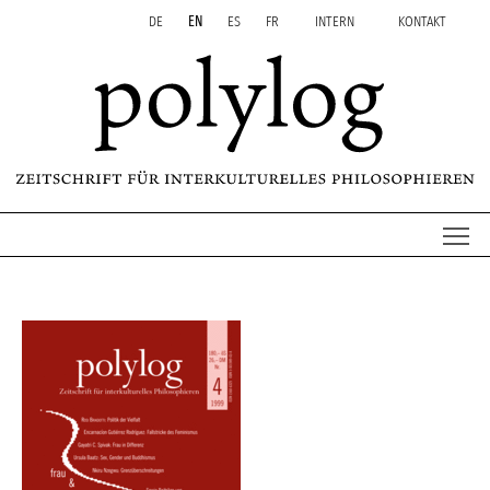
Zum Inhalt springen
Aktuelle Seite: polylog 4
DE
EN
ES
FR
INTERN
KONTAKT
Me