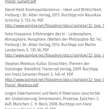
Pranzl_Gutjahr.pdf
David Held: Kosmopolitanismus – Ideal und Wirklichkeit.
Freiburg i. Br.: Alber Verlag, 2013. Buchtipp von Nausikaa
Schirilla: S. 133-34. PDF
http://www.polylog.net/fileadmin/docs/polylog/32_tipp_Schi
Yuho Hisayama: Erfahrungen des ki - Leibessphäre,
Atmosphäre, Pansphäre. (Welten der Philosophie Bd. 14).
Freiburg i. Br.: Alber Verlag, 2014. Buchtipp von Martin
Landschein: S. 135-36. PDF
http://www.polylog.net/fileadmin/docs/polylog/32_tipp_La
Stephan Moebius: Kultur. (Einsichten. Themen der
Soziologie. Bielefeld: Transcript Verlag, 2009. Buchtipp
von Franz Gmainer-Pranzl: S. 140-41. PDF
http://www.polylog.net/fileadmin/docs/polylog/32_tipp_Gm
Pranzl_Moebius.pdf
Jürgen Osterhammel und Niels P. Petersson: Geschichte
der Globalisierung. Dimensionen, Prozesse, Epochen. 3.
Aufl. München: C. H. Beck, 2006. Buchtipp von Franz