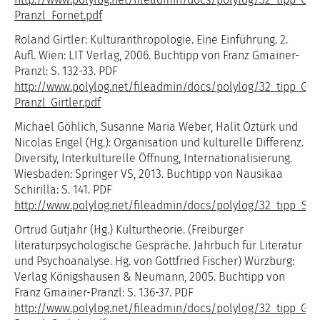
Pranzl_Fornet.pdf
Roland Girtler: Kulturanthropologie. Eine Einführung. 2.
Aufl. Wien: LIT Verlag, 2006. Buchtipp von Franz Gmainer-
Pranzl: S. 132-33. PDF
http://www.polylog.net/fileadmin/docs/polylog/32_tipp_Gm
Pranzl_Girtler.pdf
Michael Göhlich, Susanne Maria Weber, Halit Öztürk und
Nicolas Engel (Hg.): Organisation und kulturelle Differenz.
Diversity, Interkulturelle Öffnung, Internationalisierung.
Wiesbaden: Springer VS, 2013. Buchtipp von Nausikaa
Schirilla: S. 141. PDF
http://www.polylog.net/fileadmin/docs/polylog/32_tipp_Schi
Ortrud Gutjahr (Hg.) Kulturtheorie. (Freiburger
literaturpsychologische Gespräche. Jahrbuch für Literatur
und Psychoanalyse. Hg. von Gottfried Fischer) Würzburg:
Verlag Königshausen & Neumann, 2005. Buchtipp von
Franz Gmainer-Pranzl: S. 136-37. PDF
http://www.polylog.net/fileadmin/docs/polylog/32_tipp_Gm