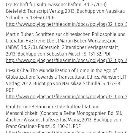
(Zeitschrift für Kulturwissenschaften. Bd. 2/2013).
Bielefeld: Transcript Verlag, 2013. Buchtipp von Nausikaa
Schirilla: S. 139-40. PDF
http://www.polylog.net/fileadmin/docs/polylog/32_tipp_Sch
Martin Buber: Schriften zur chinesischen Philosophie und
Literatur. Hg.: Irene Eber, (Martin Buber-Werkausgabe
(MBW) Bd. 2/3). Gütersloh: Gütersloher Verlagsanstalt,
2013. Buchtipp von Sebastian Musch: S. 131-32. PDF
http://www.polylog.net/fileadmin/docs/polylog/32_tipp_Mu
In-suk Cha: The Mundialization of Home in the Age of
Globalization: Towards a Transcultural Ethics. Münster: LIT
Verlag, 2012. Buchtipp von Nausikaa Schirilla: S. 137-38.
PDF
http://www.polylog.net/fileadmin/docs/polylog/32_tipp_Schi
Raúl Fornet-Betancourt: Interkulturalität und
Menschlichkeit. (Concordia Reihe Monographien Bd. 61).
Aachen: Wissenschaftsverlag Mainz, 2013. Buchtipp von
Franz Gmainer-Pranzl: S. 130-31. PDF
http://www.polylog.net/fileadmin/docs/polylog/32_tipp_Gm