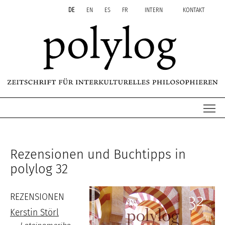
Zum Inhalt springen
Aktuelle Seite: 32 Rezensionen
DE
EN
ES
FR
INTERN
KONTAKT
Me
Rezensionen und Buchtipps in
polylog 32
REZENSIONEN
Kerstin Störl