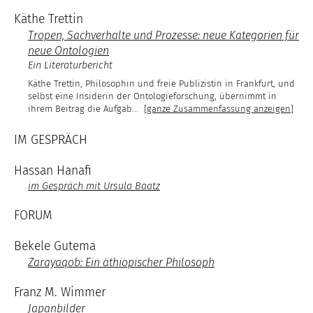
Käthe Trettin
Tropen, Sachverhalte und Prozesse: neue Kategorien für
neue Ontologien
Ein Literaturbericht
Käthe Trettin, Philosophin und freie Publizistin in Frankfurt, und
selbst eine Insiderin der Ontologieforschung, übernimmt in
ihrem Beitrag die Aufgab
...
[ganze Zusammenfassung anzeigen]
IM GESPRÄCH
Hassan Hanafi
im Gespräch mit Ursula Baatz
FORUM
Bekele Gutema
Zarayaqob: Ein äthiopischer Philosoph
Franz M. Wimmer
Japanbilder