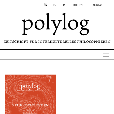
Zum Inhalt springen
Aktuelle Seite: polylog 7
DE
EN
ES
FR
INTERN
KONTAKT
Me