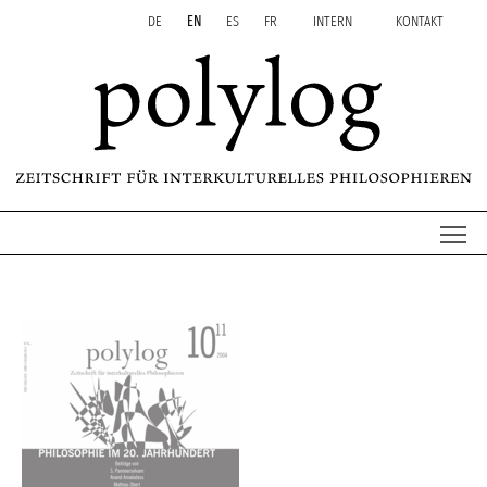
Zum Inhalt springen
Aktuelle Seite: polylog 10
DE
EN
ES
FR
INTERN
KONTAKT
Me